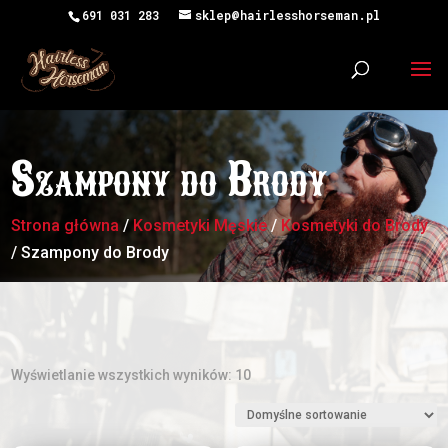
691 031 283
sklep@hairlesshorseman.pl
Szampony do Brody
Strona główna
/
Kosmetyki Męskie
/
Kosmetyki do Brody
/ Szampony do Brody
Wyświetlanie wszystkich wyników: 10