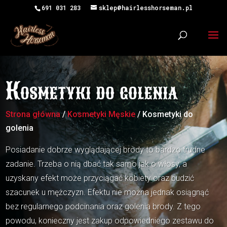
691 031 283
sklep@hairlesshorseman.pl
Kosmetyki do golenia
Strona główna
/
Kosmetyki Męskie
/ Kosmetyki do
golenia
Posiadanie dobrze wyglądającej brody to bardzo trudne
zadanie. Trzeba o nią dbać tak samo jak o włosy, a
uzyskany efekt może przyciągać kobiety oraz budzić
szacunek u mężczyzn. Efektu nie można jednak osiągnąć
bez regularnego podcinania oraz golenia brody. Z tego
powodu, konieczny jest zakup odpowiedniego zestawu do