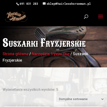
691 031 283
sklep@hairlesshorseman.pl
Suszarki Fryzjerskie
Strona główna
/
Narzędzia fryzjerskie
/ Suszarki
Fryzjerskie
Wyświetlanie wszystkich wyników: 5