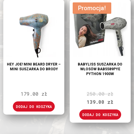
Promocja!
HEY JOE! MINI BEARD DRYER –
BABYLISS SUSZARKA DO
MINI SUSZARKA DO BRODY
WŁOSÓW BAB5589PYE
PYTHON 1900W
Pierwot
179.00
zł
250.00
zł
cena
Aktualn
139.00
zł
DODAJ DO KOSZYKA
wynosił
cena
DODAJ DO KOSZYKA
250.00 
wynosi:
139.00 