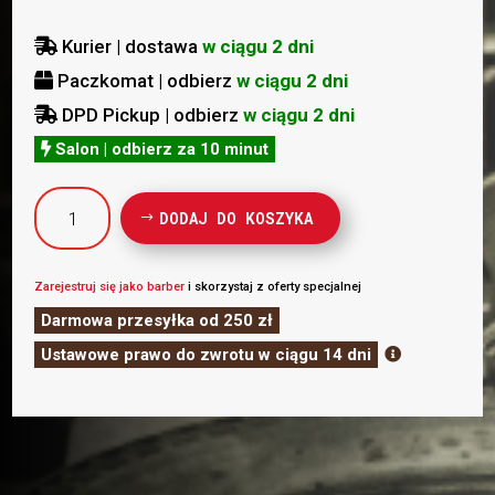
Kurier | dostawa
w ciągu 2 dni

Paczkomat | odbierz
w ciągu 2 dni

DPD Pickup | odbierz
w ciągu 2 dni

Salon | odbierz za 10 minut

ilość
DODAJ DO KOSZYKA
Fresh
Fade
2020TBW
Zarejestruj się jako barber
i skorzystaj z oferty specjalnej
Onyx
Darmowa przesyłka od 250 zł
biały
Ustawowe prawo do zwrotu w ciągu 14 dni

bezprzewodowy
trymer
do
strzyżenia,