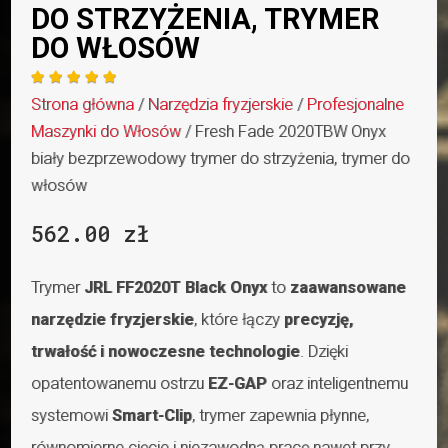
DO STRZYŻENIA, TRYMER
DO WŁOSÓW





Strona główna
/
Narzędzia fryzjerskie
/
Profesjonalne
Maszynki do Włosów
/ Fresh Fade 2020TBW Onyx
biały bezprzewodowy trymer do strzyżenia, trymer do
włosów
562.00
zł
Trymer
JRL FF2020T Black Onyx
to
zaawansowane
narzędzie fryzjerskie
, które łączy
precyzję,
trwałość i nowoczesne technologie
. Dzięki
opatentowanemu ostrzu
EZ-GAP
oraz inteligentnemu
systemowi
Smart-Clip
, trymer zapewnia płynne,
równomierne cięcie i niezawodną pracę nawet przy