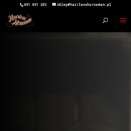
691 031 283
sklep@hairlesshorseman.pl