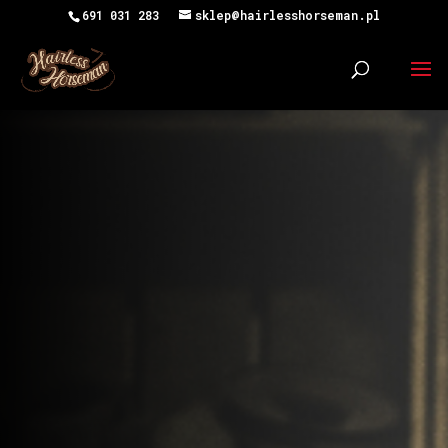
691 031 283
sklep@hairlesshorseman.pl