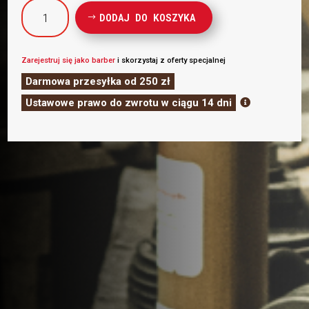
ilość
DODAJ DO KOSZYKA
HEJ
JOE!
BARBER
Zarejestruj się jako barber
i skorzystaj z oferty specjalnej
CAPE
Darmowa przesyłka od 250 zł
SQUARE
Ustawowe prawo do zwrotu w ciągu 14 dni

CZARNY
|
WARSTWA
CIĘCIA