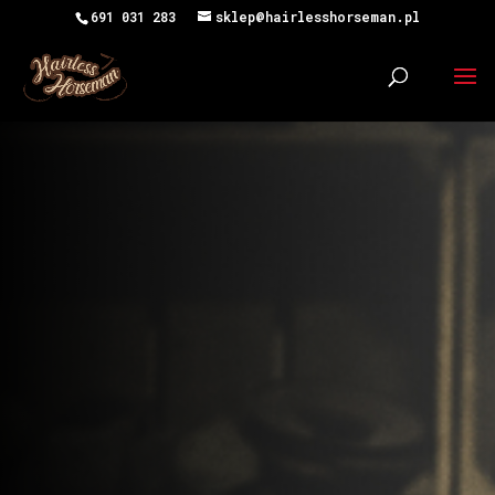
691 031 283
sklep@hairlesshorseman.pl