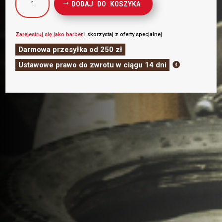
DODAJ DO KOSZYKA
HEJ
JOE!
MINI
Zarejestruj się jako barber
i skorzystaj z oferty specjalnej
ORYGINALNA
Darmowa przesyłka od 250 zł
POMADA
Ustawowe prawo do zwrotu w ciągu 14 dni

DO
WŁOSÓW
MATOWA
15ml