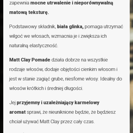
zapewnia
mocne utrwalenie i nieporównywalną
matową teksturę.
Podstawowy składnik,
biała glinka,
pomaga utrzymać
wilgoć we włosach, wzmacnia je i zwiększa ich
naturalną elastyczność.
Matt Clay Pomade
działa dobrze na wszystkie
rodzaje włosów, dodaje objętości cienkim włosom i
jest w stanie zagiąć grube, niesforne włosy. Idealny do
włosów krótkich i średniej długości.
Jej
przyjemny i uzależniający karmelowy
aromat
sprawi, że nieuniknione będzie, że będziesz
chciał używać Matt Clay przez cały czas.