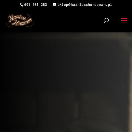
691 031 283
sklep@hairlesshorseman.pl