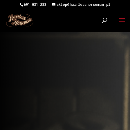
691 031 283
sklep@hairlesshorseman.pl