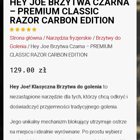
HEY JOE BRZYTWA CZARNA
– PREMIUM CLASSIC
RAZOR CARBON EDITION





Strona główna
/
Narzędzia fryzjerskie
/
Brzytwy do
Golenia
/ Hey Joe Brzytwa Czarna – PREMIUM
CLASSIC RAZOR CARBON EDITION
129.00
zł
Hey Joe!
Klasyczna Brzytwa do golenia
t
o
niezastąpione narzędzie dla tych, którzy chcą odkryć i
doświadczyć przyjemności tradycyjnego golenia.
Jego unikalny mechanizm blokujący utrzymuje ostrze
na miejscu i idealnie wyrównane.
Po prostu wybierz