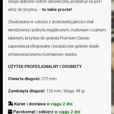
swoje ulubione ostrze obosieczne, podziel je na pół i
włóż do brzytwy –
to takie proste!
Zbudowana w całości z doskonałej jakości stali
nierdzewnej i pokryta wyjątkowym, matowym czarnym
lakierem, brzytwa do golenia Premium Classic
zapewnia profesjonalne i bezpieczne golenie dzięki
zrównoważonemu rozmiarowi i wadze.
UŻYTEK PROFESJONALNY I OSOBISTY
Otwarta długość:
215 mm.
Zamknięta długość:
150 mm.
Waga: 48 gr.
Kurier | dostawa
w ciągu 2 dni

Paczkomat | odbierz
w ciągu 2 dni
