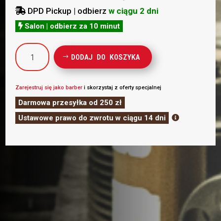
DPD Pickup | odbierz
w ciągu 2 dni

Salon | odbierz za 10 minut

ilość
DODAJ DO KOSZYKA
Hey
Joe
Brzytwa
Zarejestruj się jako barber
i skorzystaj z oferty specjalnej
Czarna
Darmowa przesyłka od 250 zł
-
Ustawowe prawo do zwrotu w ciągu 14 dni

PREMIUM
CLASSIC
RAZOR
CARBON
EDITION