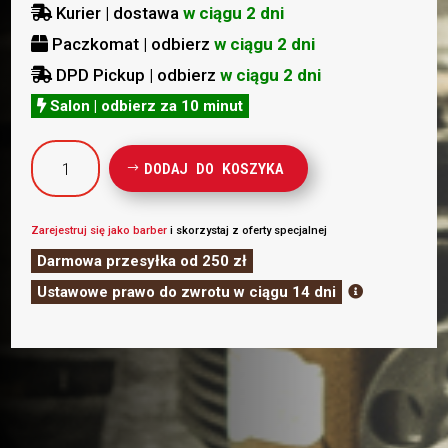
Kurier | dostawa
w ciągu 2 dni

Paczkomat | odbierz
w ciągu 2 dni

DPD Pickup | odbierz
w ciągu 2 dni

Salon | odbierz za 10 minut

ilość
DODAJ DO KOSZYKA
HEY
JOE
POMADA
Zarejestruj się jako barber
i skorzystaj z oferty specjalnej
MATOWA
Darmowa przesyłka od 250 zł
GLINKA
Ustawowe prawo do zwrotu w ciągu 14 dni

350ML
–
GENUINE
HAIR
POMADE