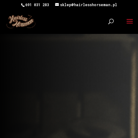
691 031 283
sklep@hairlesshorseman.pl