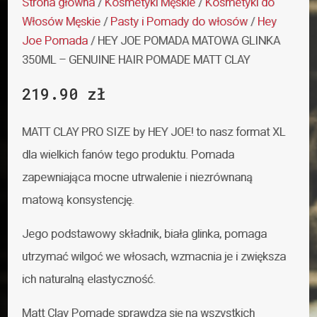
Strona główna
/
Kosmetyki Męskie
/
Kosmetyki do
Włosów Męskie
/
Pasty i Pomady do włosów
/
Hey
Joe Pomada
/ HEY JOE POMADA MATOWA GLINKA
350ML – GENUINE HAIR POMADE MATT CLAY
219.90
zł
MATT CLAY PRO SIZE by HEY JOE! to nasz format XL
dla wielkich fanów tego produktu. Pomada
zapewniająca mocne utrwalenie i niezrównaną
matową konsystencję.
Jego podstawowy składnik, biała glinka, pomaga
utrzymać wilgoć we włosach, wzmacnia je i zwiększa
ich naturalną elastyczność.
Matt Clay Pomade sprawdza się na wszystkich