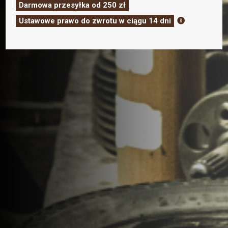
SUPER
Darmowa przesyłka od 250 zł
STRONG
Ustawowe prawo do zwrotu w ciągu 14 dni

350ML
–
GENUINE
HAIR
POMADE
SUPER
STRONG