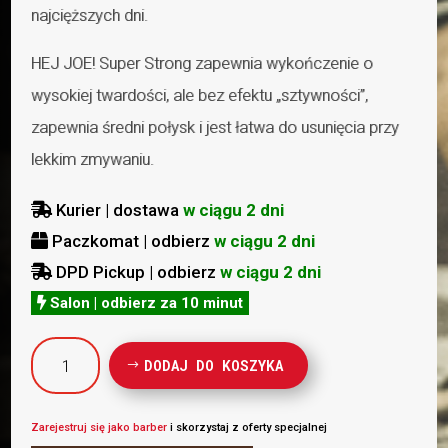
najcięższych dni.
HEJ JOE! Super Strong zapewnia wykończenie o
wysokiej twardości, ale bez efektu „sztywności”,
zapewnia średni połysk i jest łatwa do usunięcia przy
lekkim zmywaniu.
Kurier | dostawa
w ciągu 2 dni

Paczkomat | odbierz
w ciągu 2 dni

DPD Pickup | odbierz
w ciągu 2 dni

Salon | odbierz za 10 minut

ilość
DODAJ DO KOSZYKA
HEY
JOE
POMADA
Zarejestruj się jako barber
i skorzystaj z oferty specjalnej