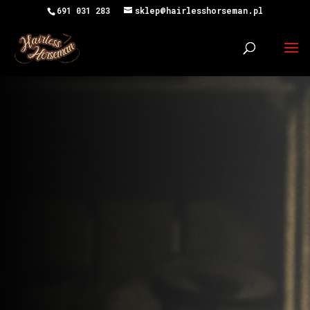
691 031 283
sklep@hairlesshorseman.pl