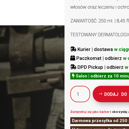
włosów oraz leczeniu i ochro
ZAWARTOŚĆ: 250 ml. | 8,45 fl
TESTOWANY DERMATOLOGIC
Kurier | dostawa
w ciąg

Paczkomat | odbierz
w 

DPD Pickup | odbierz
w

Salon | odbierz za 10 min

ilość
DODAJ DO
HEY
JOE
SZAMPON
Zarejestruj się jako barber
i skorzystaj 
PRZECIW
Darmowa przesyłka od 250 
WYPADANIU