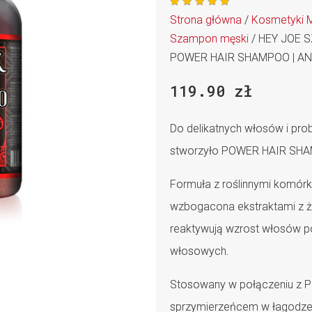





Strona główna
/
Kosmetyki 
Szampon męski
/ HEY JOE 
POWER HAIR SHAMPOO | AN
119.90
zł
Do delikatnych włosów i pr
stworzyło POWER HAIR SH
Formuła z roślinnymi komórk
wzbogacona ekstraktami z żeń-
reaktywują wzrost włosów p
włosowych.
Stosowany w połączeniu z 
sprzymierzeńcem w łagodze