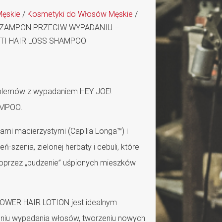
Męskie
/
Kosmetyki do Włosów Męskie
/
SZAMPON PRZECIW WYPADANIU –
TI HAIR LOSS SHAMPOO
oblemów z wypadaniem HEY JOE!
AMPOO.
ami macierzystymi (Capilia Longa™) i
szenia, zielonej herbaty i cebuli, które
oprzez „budzenie” uśpionych mieszków
POWER HAIR LOTION jest idealnym
niu wypadania włosów, tworzeniu nowych