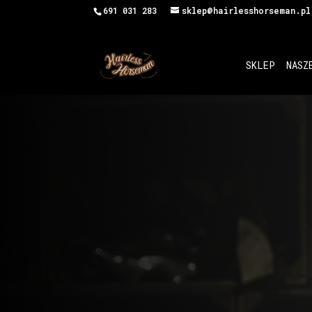
691 031 283
sklep@hairlesshorseman.pl
SKLEP
NASZ