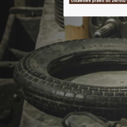
Ustawowe prawo do zwrotu 
-
POWER
HAIR
SHAMPOO
|
ANTI
HAIR
LOSS
SHAMPOO