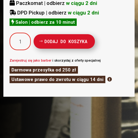
Paczkomat | odbierz
w ciągu 2 dni

DPD Pickup | odbierz
w ciągu 2 dni

Salon | odbierz za 10 minut

ilość
DODAJ DO KOSZYKA
Hey
Joe
Krem
Zarejestruj się jako barber
i skorzystaj z oferty specjalnej
do
Darmowa przesyłka od 250 zł
golenia
Ustawowe prawo do zwrotu w ciągu 14 dni

-
PREMIUM
SHAVE
CREAM