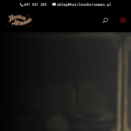
691 031 283
sklep@hairlesshorseman.pl