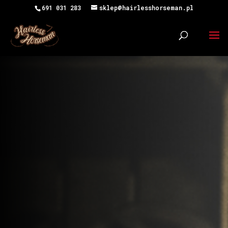
691 031 283
sklep@hairlesshorseman.pl