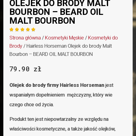
OLEJEK DO BRODY MALT
BOURBON – BEARD OIL
MALT BOURBON





Strona główna
/
Kosmetyki Męskie
/
Kosmetyki do
Brody
/ Hairless Horseman Olejek do brody Malt
Bourbon – BEARD OIL MALT BOURBON
79.90
zł
Olejek do brody firmy Hairless Horseman
jest
wspaniałym dopełnieniem mężczyzny, który wie
czego chce od życia.
Produkt ten jest niepowtarzalny ze względu na
właściwości kosmetyczne, a także jakość olejków,