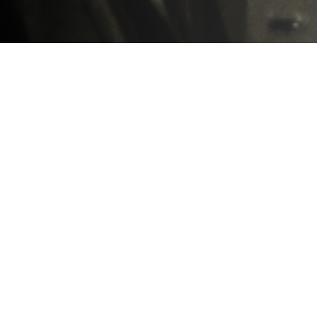
Nasze bezkonkurencyjne Olejki do Brody HAIRLESS
HORSEMAN
są wytwarzane ręcznie w małych partiach,
aby zapewnić ekskluzywną mieszankę i butelkowane w
szkle z małą pipetką do prawidłowego dozowania. Olejek
do brody, odżywia i nawilża skórę, dzięki czemu włosy
stają się bardziej elastyczne, pachnące i lśniące.