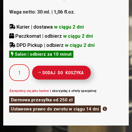
Waga netto: 30 ml. | 1,06 fl.oz.
Kurier | dostawa
w ciągu 2 dni

Paczkomat | odbierz
w ciągu 2 dni

DPD Pickup | odbierz
w ciągu 2 dni

Salon | odbierz za 10 minut

ilość
DODAJ DO KOSZYKA
Hairless
Horseman
Olejek
Zarejestruj się jako barber
i skorzystaj z oferty specjalnej
do
Darmowa przesyłka od 250 zł
brody
Ustawowe prawo do zwrotu w ciągu 14 dni

Malt
Bourbon
-