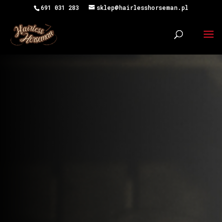
691 031 283
sklep@hairlesshorseman.pl