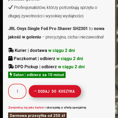
Profesjonalistów, którzy potrzebują sprzętu o
długiej żywotności i wysokiej wydajności.
JRL Onyx Single Foil Pro Shaver SH2301
to
nowa
jakość w goleniu
– precyzyjna, cicha i niezawodna!
Kurier | dostawa
w ciągu 2 dni

Paczkomat | odbierz
w ciągu 2 dni

DPD Pickup | odbierz
w ciągu 2 dni

Salon | odbierz za 10 minut

ilość
DODAJ DO KOSZYKA
Onyx
SF
Pro
Zarejestruj się jako barber
i skorzystaj z oferty specjalnej
Shaver
Darmowa przesyłka od 250 zł