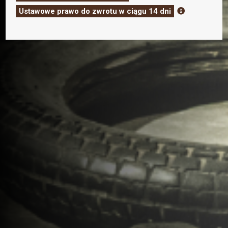
SH2301
Ustawowe prawo do zwrotu w ciągu 14 dni

bezprzewodowa
golarka
do
brody,
golarka
foliowa