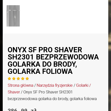
ONYX SF PRO SHAVER
SH2301 BEZPRZEWODOWA
GOLARKA DO BRODY,
GOLARKA FOLIOWA





Strona główna
/
Narzędzia fryzjerskie
/
Golarki /
Shaver
/ Onyx SF Pro Shaver SH2301
bezprzewodowa golarka do brody, golarka foliowa
386.00
zł