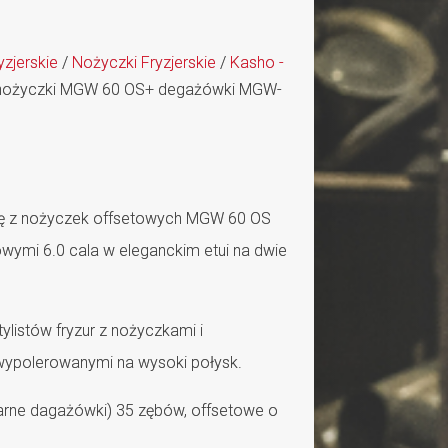
yzjerskie
/
Nożyczki Fryzjerskie
/
Kasho -
nożyczki MGW 60 OS+ degażówki MGW-
ię z nożyczek offsetowych MGW 60 OS
ymi 6.0 cala w eleganckim etui na dwie
listów fryzur z nożyczkami i
ypolerowanymi na wysoki połysk.
arne dagażówki) 35 zębów, offsetowe o