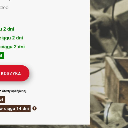
alec.
u 2 dni
ciągu 2 dni
 ciągu 2 dni
ut
 KOSZYKA
z oferty specjalnej
zł
w ciągu 14 dni
