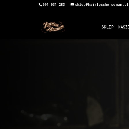
691 031 283
sklep@hairlesshorseman.pl
SKLEP
NASZ