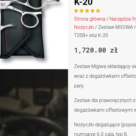
K-20





Strona główna
/
Narzędzia fr
Nożyczki
/ Zestaw MIGIWA 
T35B+ etui K-20
1,720.00
zł
Zestaw Migiwa składający s
wraz z degażówkami offsetow
pary.
Zestaw dla praworęcznych sty
degażówkami offsetowymi w
Nożyczki degażujące (popul
rozmiarze 6.0 cala, typ B.