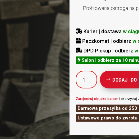
Profilowana ostroga na p
Kurier | dostawa
w ciąg

Paczkomat | odbierz
w 

DPD Pickup | odbierz
w

Salon | odbierz za 10 min

ilość
DODAJ DO
Zestaw
MIGIWA
nożyczki
Zarejestruj się jako barber
i skorzystaj 
MGW
Darmowa przesyłka od 250 
60
Ustawowe prawo do zwrotu 
OS+
degażówki