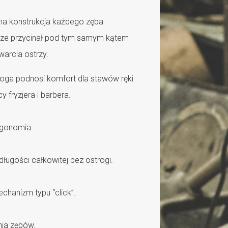
na konstrukcja każdego zęba
sze przycinał pod tym samym kątem
warcia ostrzy.
oga podnosi komfort dla stawów ręki
cy fryzjera i barbera.
rgonomia.
 długości całkowitej bez ostrogi.
hanizm typu “click”.
nia zębów.