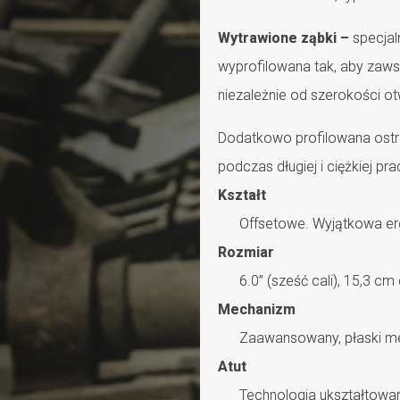
Wytrawione ząbki –
specjal
wyprofilowana tak, aby zaw
niezależnie od szerokości ot
Dodatkowo profilowana ostr
podczas długiej i ciężkiej pra
Kształt
Offsetowe. Wyjątkowa e
Rozmiar
6.0” (sześć cali), 15,3 cm
Mechanizm
Zaawansowany, płaski mec
Atut
Technologia ukształtowa