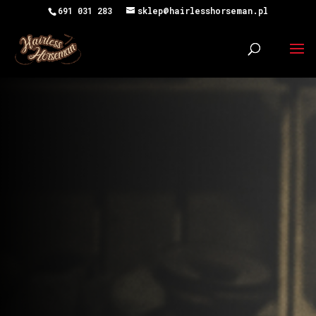
691 031 283
sklep@hairlesshorseman.pl