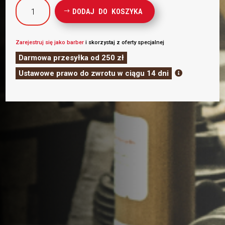
ilość
DODAJ DO KOSZYKA
ZESTAW
PRZETRWANIA
DLA
Zarejestruj się jako barber
i skorzystaj z oferty specjalnej
BRODACZA
Darmowa przesyłka od 250 zł
DELUX
Ustawowe prawo do zwrotu w ciągu 14 dni

Nº
4
z
SZAMPONEM
DO
WYBORU